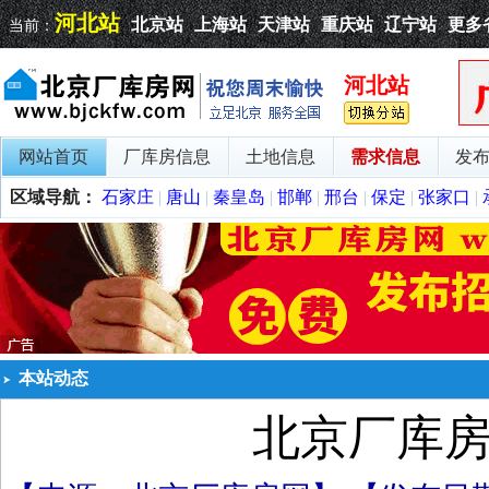
河北站
北京站
上海站
天津站
重庆站
辽宁站
更多
当前：
河北站
网站首页
厂库房信息
土地信息
需求信息
发
区域导航：
石家庄
|
唐山
|
秦皇岛
|
邯郸
|
邢台
|
保定
|
张家口
|
本站动态
北京厂库